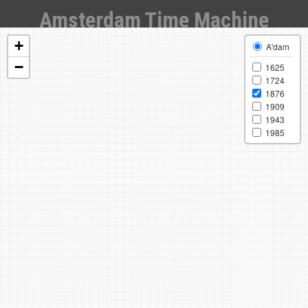
Amsterdam Time Machine
+
A'dam
−
1625
1724
1876
1909
1943
1985