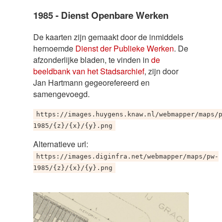
1985 - Dienst Openbare Werken
De kaarten zijn gemaakt door de inmiddels
hernoemde
Dienst der Publieke Werken
. De
afzonderlijke bladen, te vinden in
de
beeldbank van het Stadsarchief
, zijn door
Jan Hartmann gegeorefereerd en
samengevoegd.
https://images.huygens.knaw.nl/webmapper/maps/
1985/{z}/{x}/{y}.png
Alternatieve url:
https://images.diginfra.net/webmapper/maps/pw-
1985/{z}/{x}/{y}.png